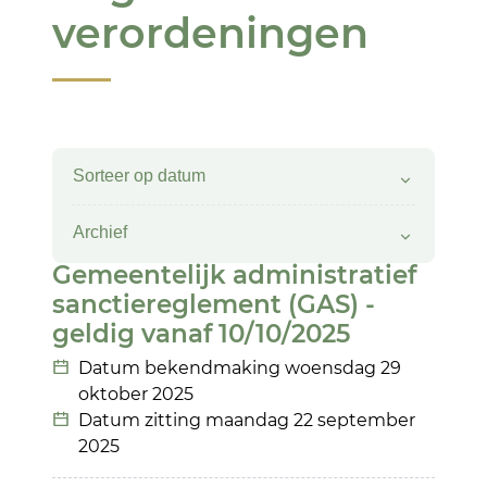
verordeningen
Verfijn of wijzig resultate
Sorteer op datum
Archief
Overzicht bekendmaking
Gemeentelijk administratief
sanctiereglement (GAS) -
geldig vanaf 10/10/2025
Datum bekendmaking
woensdag 29
oktober 2025
Datum zitting
maandag 22 september
2025