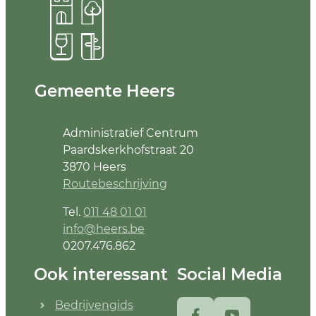
Contact & openingsuren
Gemeente Heers
Adres
Administratief Centrum
Paardskerkhofstraat 20
,
3870
Heers
Routebeschrijving
Tel.
011 48 01 01
E-mail
info
@
heers.be
Ondernemingsnummer
0207.476.862
Ook interessant
Social Media
Bedrijvengids