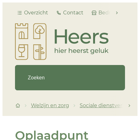
Naar inhoud
Overzicht
Contact
Bedrijvengids
scroll naar
Heers
Waarmee kunnen we je helpen?
Welzijn en zorg
Sociale dienstverlenin
scro
Startpagina
Oplaadpunt