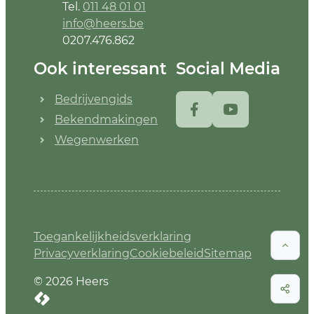
Tel.
011 48 01 01
E-mail
info
@
heers.be
Ondernemingsnummer
0207.476.862
Ook interessant
Social Media
Bedrijvengids
Facebook
YouTube
Bekendmakingen
Wegenwerken
Toegankelijkheidsverklaring
Naar
Privacyverklaring
Cookiebeleid
Sitemap
© 2026
Heers
Deel 
LCP nv 2026 ©