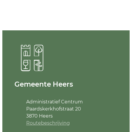
Contact & openingsuren
Gemeente Heers
Adres
Administratief Centrum
Paardskerkhofstraat 20
,
3870
Heers
Routebeschrijving