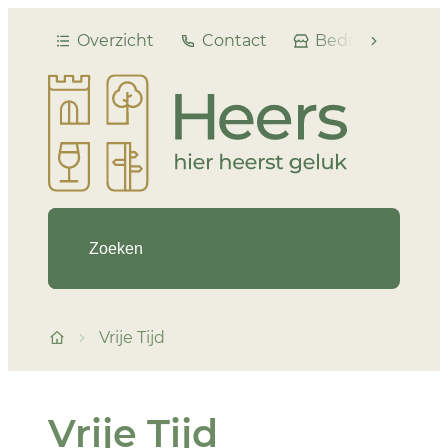
Naar inhoud
Overzicht
Contact
Bedrijvengids
scroll naar
Heers
Waarmee kunnen we je helpen?
Vrije Tijd
Startpagina
Vrije Tijd