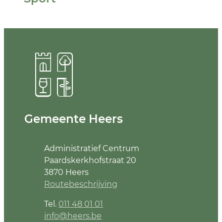
Contact & openingsuren
Gemeente Heers
Adres
Administratief Centrum
Paardskerkhofstraat 20
,
3870
Heers
Routebeschrijving
Tel.
011 48 01 01
E-mail
info
@
heers.be