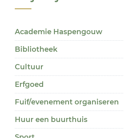
Thema's
Academie Haspengouw
Bibliotheek
Cultuur
Erfgoed
Fuif/evenement organiseren
Huur een buurthuis
Sport